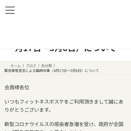
コ
ナ
ン
ビ
テ
ゲ
ン
ー
ツ
シ
緊急事態宣言による臨時休業（4
へ
ョ
月17日～5月6日）について
ス
ン
キ
に
ッ
移
ホーム
ブログ
未分類
プ
動
緊急事態宣言による臨時休業（4月17日～5月6日）について
会員様各位
いつもフィットネスボスケをご利用頂きまして誠にあ
りがとうございます。
新型コロナウイルスの感染者急増を受け、政府が全国