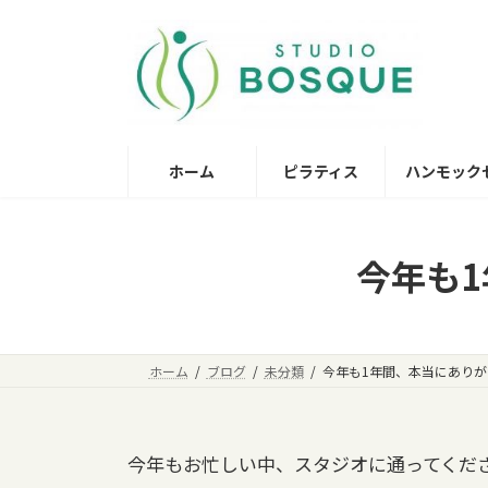
コ
ナ
ン
ビ
テ
ゲ
ン
ー
ツ
シ
へ
ョ
ホーム
ピラティス
ハンモック
ス
ン
キ
に
ッ
移
プ
動
今年も
ホーム
ブログ
未分類
今年も1年間、本当にあり
今年もお忙しい中、スタジオに通ってくだ