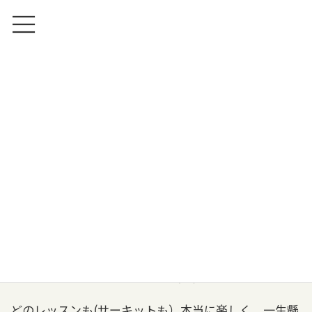
コ
ナ
ン
ビ
テ
ゲ
ン
ー
ツ
シ
メリークリスマス！＆年末無料
へ
ョ
イベントのお知らせ
ス
ン
キ
に
ッ
移
ホーム
ブログ
ブログ
プ
動
メリークリスマス！＆年末無料イベントのお知らせ
メリークリスマス
皆さんの笑顔が素敵な写真です(^^)
どのレッスンも(サーキットも）本当に楽しく、一生懸