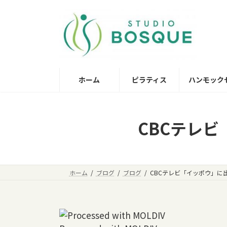
コ
ナ
ン
ビ
テ
ゲ
ン
ー
ツ
シ
へ
ョ
ホーム
ピラティス
ハンモック
ス
ン
キ
に
ッ
移
プ
動
CBCテレ
ホーム
ブログ
ブログ
CBCテレビ「イッポウ」に