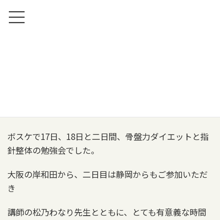
コ
ナ
ン
ビ
テ
ゲ
ン
ー
ツ
シ
骨盤力ダイエット＆整体勉強会
へ
ョ
ス
ン
キ
に
ッ
移
ホーム
ブログ
ブログ
骨盤力ダイエット＆整体勉強会
プ
動
ボスケで17日、18日と二日間、骨盤力ダイエットと指
針整体の勉強会でした。
大阪の岸和田から、二日目は静岡からもご参加いただ
き
講師の松乃わなり先生とともに、とても有意義な時間